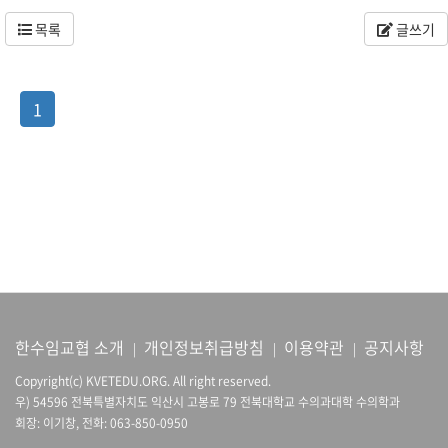
목록
글쓰기
1
한수임교협 소개
개인정보취급방침
이용약관
공지사항
|
|
|
Copyright(c) KVETEDU.ORG. All right reserved.
우) 54596 전북특별자치도 익산시 고봉로 79 전북대학교 수의과대학 수의학과
회장: 이기창, 전화: 063-850-0950