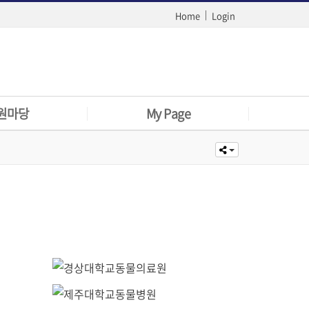
|
Home
Login
원마당
My Page
판
로그인
문서
아이디찾기
실기지침
회원가입
이용약관