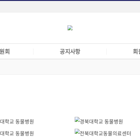
원회
공지사항
회
책위원회
공지사항
회원전용게시
 위원회
협회입찰공고
한수임교협공
회
수의기본임상
자료실
원회