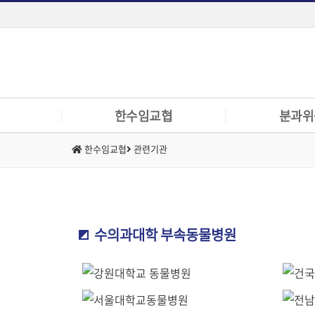
한수임교협
분과위
한수임교협
관련기관
인사말
수의임상교육정
규정
대학동물병원발전
조직구성
전문의제도위원
역대회장
임상교육위원회
수의과대학 부속동물병원
주요사업
동물의료대책위
관련기관
위치 및 연락처