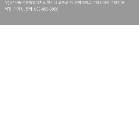
우) 54596 전북특별자치도 익산시 고봉로 79 전북대학교 수의과대학 수의학과
회장: 이기창, 전화: 063-850-0950