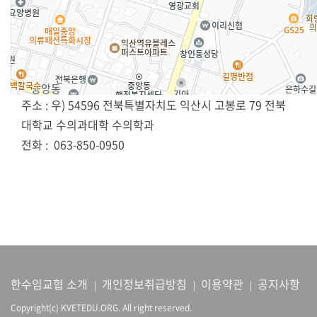
주소 :
우) 54596 전북특별자치도 익산시 고봉로 79 전북
대학교 수의과대학 수의학과
전화 :
063-850-0950
한수임교협 소개
개인정보취급방침
이용약관
공지사항
|
|
|
Copyright(c) KVETEDU.ORG. All right reserved.