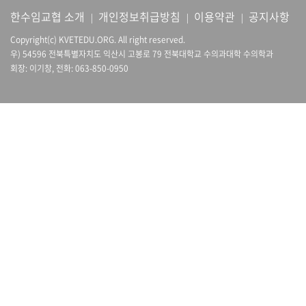
한수임교협 소개
개인정보취급방침
이용약관
공지사항
|
|
|
Copyright(c) KVETEDU.ORG. All right reserved.
우) 54596 전북특별자치도 익산시 고봉로 79 전북대학교 수의과대학 수의학과
회장: 이기창, 전화: 063-850-0950